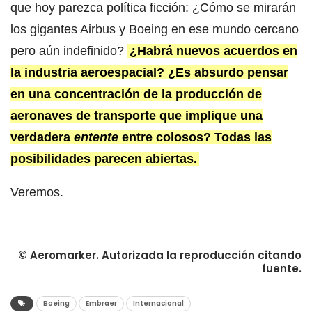
que hoy parezca política ficción: ¿Cómo se mirarán
los gigantes Airbus y Boeing en ese mundo cercano
pero aún indefinido?
¿Habrá nuevos acuerdos en
la industria aeroespacial? ¿Es absurdo pensar
en una concentración de la producción de
aeronaves de transporte que implique una
verdadera
entente
entre colosos? Todas las
posibilidades parecen abiertas.
Veremos.
© Aeromarker. Autorizada la reproducción citando
fuente.
Boeing
Embraer
Internacional