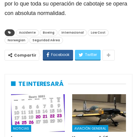
por lo que toda su operación de cabotaje se opera
con absoluta normalidad.
Accidente
Boeing
Internacional
Low Cost
Norwegian
Seguridad Aérea
Facebook
Twitter
Compartir
TE INTERESARÁ
NOTICIAS
AVIACIÓN GENERAL