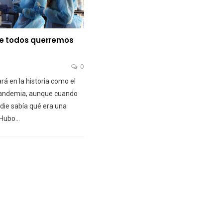
ue todos querremos
0
á en la historia como el
pandemia, aunque cuando
ie sabía qué era una
 Hubo…