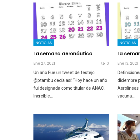
NOTICIAS
NOTICIAS
La semana aeronáutica
La seman
Ene 27, 2021
0
Ene 13, 2021
Un año Fue un tweet de festejo.
Definicione
@ptambu decía así: “Hoy hace un año
diciembre p
fui designada como titular de ANAC.
Aerolíneas 
Increíble…
vacuna…