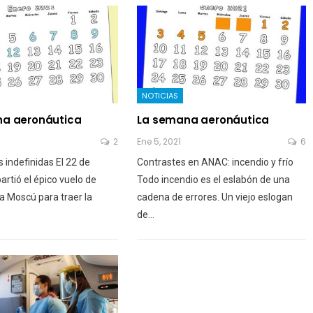
NOTICIAS
a aeronáutica
La semana aeronáutica
2
Ene 5, 2021
6
s indefinidas El 22 de
Contrastes en ANAC: incendio y frío
artió el épico vuelo de
Todo incendio es el eslabón de una
a Moscú para traer la
cadena de errores. Un viejo eslogan
de…