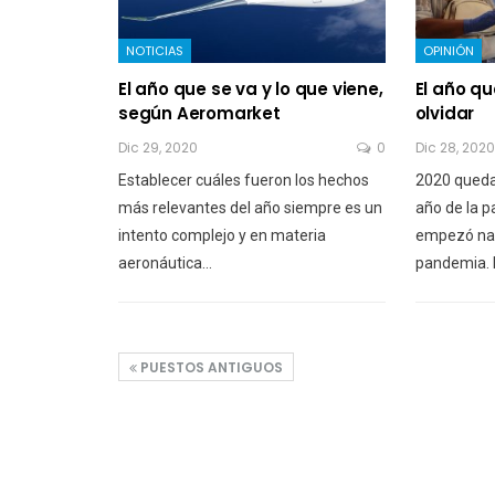
NOTICIAS
OPINIÓN
El año que se va y lo que viene,
El año q
según Aeromarket
olvidar
Dic 29, 2020
0
Dic 28, 2020
Establecer cuáles fueron los hechos
2020 quedar
más relevantes del año siempre es un
año de la 
intento complejo y en materia
empezó nad
aeronáutica…
pandemia.
PUESTOS ANTIGUOS