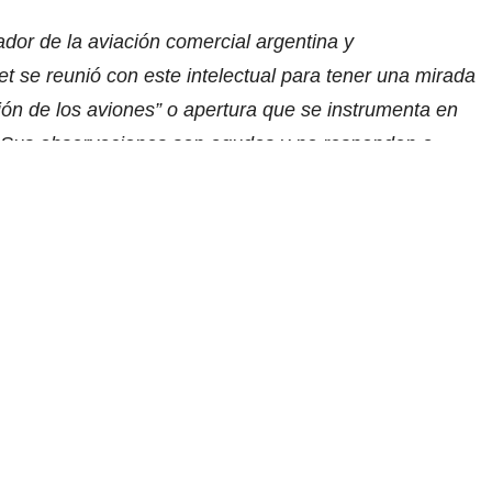
dor de la aviación comercial argentina y
 se reunió con este intelectual para tener una mirada
ión de los aviones” o apertura que se instrumenta en
n. Sus observaciones son agudas y no responden a
uticos o comerciales, por eso resultan
n ¿por qué ha dedicado tantos años a estudiar la
n seguimiento tan minucioso de su presente?
 razón, los aviones me atrajeron, y esa atracción fue la
caí en la cuenta de que no había una historia de la
scribirla. Varios años después, el libro
Aviación