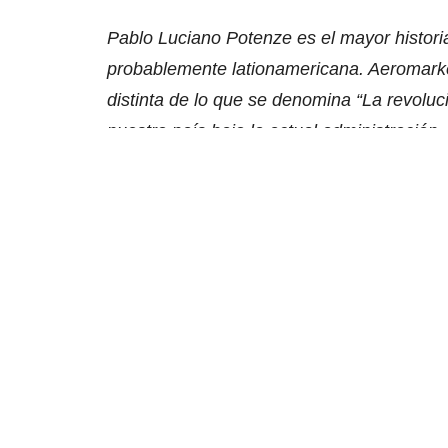
Pablo Luciano Potenze es el mayor historia
probablemente lationamericana. Aeromarket
distinta de lo que se denomina “La revoluc
nuestro país bajo la actual administració
ningún compromiso con los sectores aeroná
particularmente valiosas.
AROMARKET: — A manera de introducció
historia de las aerolíneas y realizar u
PLP: —
Yo soy arquitecto pero, por alguna
me hizo estudiar el tema hasta que un día 
aviación comercial argentina y me senté a e