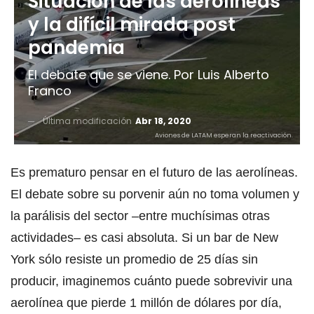
Situación de las aerolíneas
y la difícil mirada post
pandemia
El debate que se viene. Por Luis Alberto
Franco
Última modificación
Abr 18, 2020
Aviones de LATAM esperan la reactivación.
Es prematuro pensar en el futuro de las aerolíneas.
El debate sobre su porvenir aún no toma volumen y
la parálisis del sector –entre muchísimas otras
actividades– es casi absoluta. Si un bar de New
York sólo resiste un promedio de 25 días sin
producir, imaginemos cuánto puede sobrevivir una
aerolínea que pierde 1 millón de dólares por día,