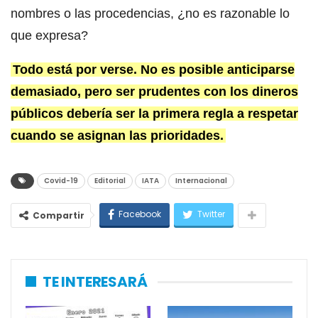
nombres o las procedencias, ¿no es razonable lo
que expresa?
Todo está por verse. No es posible anticiparse
demasiado, pero ser prudentes con los dineros
públicos debería ser la primera regla a respetar
cuando se asignan las prioridades.
Covid-19
Editorial
IATA
Internacional
Facebook
Twitter
Compartir
TE INTERESARÁ