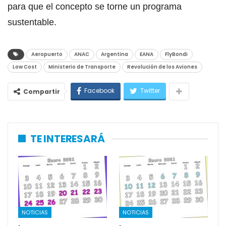
para que el concepto se torne un programa
sustentable.
Aeropuerto
ANAC
Argentina
EANA
FlyBondi
Low Cost
Ministerio de Transporte
Revolución de los Aviones
Facebook
Twitter
Compartir
TE INTERESARÁ
NOTICIAS
NOTICIAS