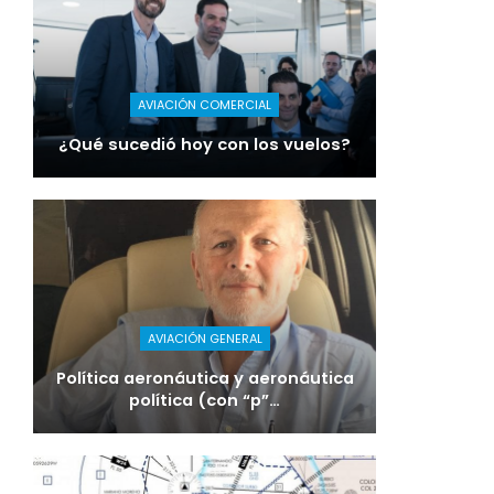
AVIACIÓN COMERCIAL
¿Qué sucedió hoy con los vuelos?
AVIACIÓN GENERAL
Política aeronáutica y aeronáutica
política (con “p”…