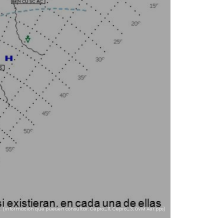
an. (información que pueden consultar: Cepro_11, Cepro_3, OVM Aer.pps)