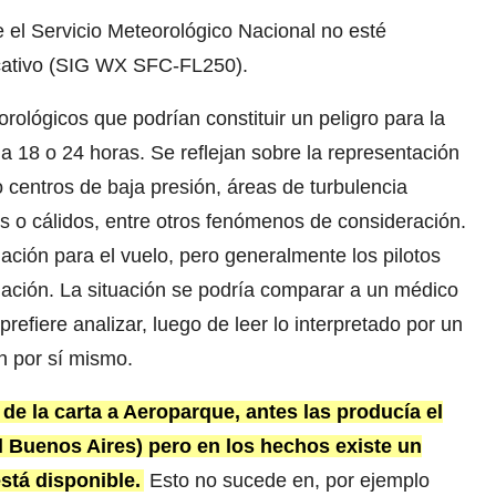
el Servicio Meteorológico Nacional no esté
icativo (SIG WX SFC-FL250).
ológicos que podrían constituir un peligro para la
a 18 o 24 horas. Se reflejan sobre la representación
o centros de baja presión, áreas de turbulencia
s o cálidos, entre otros fenómenos de consideración.
ación para el vuelo, pero generalmente los pilotos
ituación. La situación se podría comparar a un médico
refiere analizar, luego de leer lo interpretado por un
n por sí mismo.
de la carta a Aeroparque, antes las producía el
Buenos Aires) pero en los hechos existe un
stá disponible.
Esto no sucede en, por ejemplo