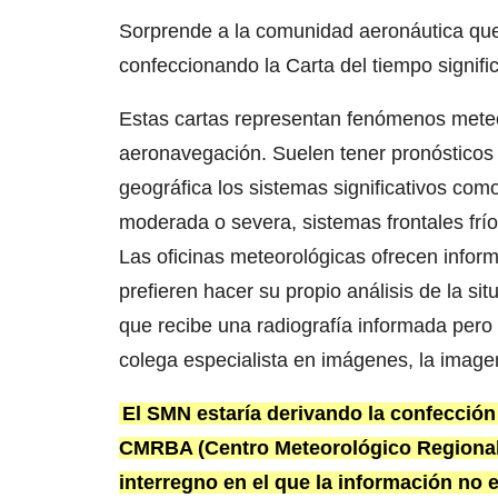
Sorprende a la comunidad aeronáutica que 
confeccionando la Carta del tiempo signif
Estas cartas representan fenómenos meteor
aeronavegación. Suelen tener pronósticos 
geográfica los sistemas significativos com
moderada o severa, sistemas frontales frío
Las oficinas meteorológicas ofrecen inform
prefieren hacer su propio análisis de la s
que recibe una radiografía informada pero p
colega especialista en imágenes, la image
El SMN estaría derivando la confección 
CMRBA (Centro Meteorológico Regional 
interregno en el que la información no e