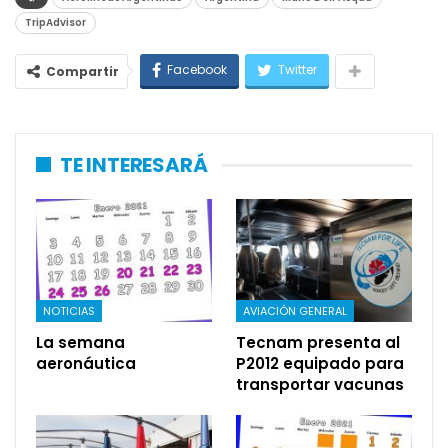
TripAdvisor
Facebook
Twitter
Compartir
TE INTERESARÁ
NOTICIAS
AVIACIÓN GENERAL
La semana
Tecnam presenta al
aeronáutica
P2012 equipado para
transportar vacunas