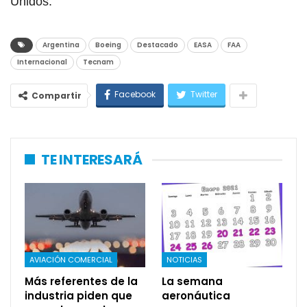
Unidos.
Argentina
Boeing
Destacado
EASA
FAA
Internacional
Tecnam
Facebook
Twitter
Compartir
TE INTERESARÁ
AVIACIÓN COMERCIAL
NOTICIAS
Más referentes de la
La semana
industria piden que
aeronáutica