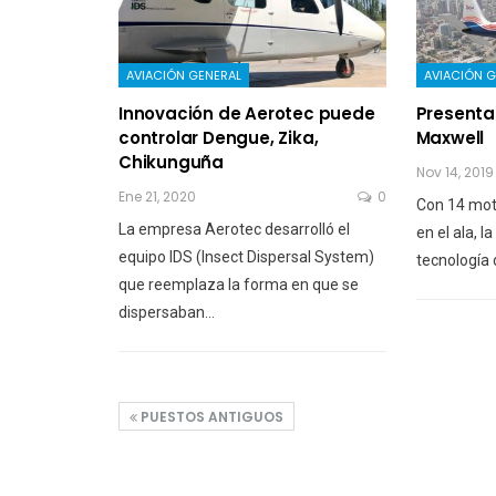
AVIACIÓN GENERAL
AVIACIÓN G
Innovación de Aerotec puede
Presenta
controlar Dengue, Zika,
Maxwell
Chikunguña
Nov 14, 2019
Ene 21, 2020
0
Con 14 moto
La empresa Aerotec desarrolló el
en el ala, 
equipo IDS (Insect Dispersal System)
tecnología 
que reemplaza la forma en que se
dispersaban…
PUESTOS ANTIGUOS