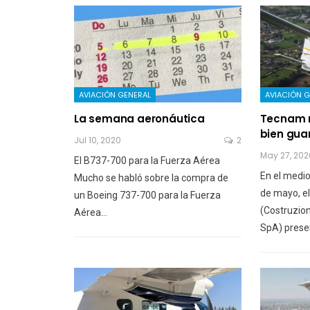
AVIACIÓN GENERAL
AVIACIÓN G
La semana aeronáutica
Tecnam r
bien gua
Jul 10, 2020
2
May 27, 202
El B737-700 para la Fuerza Aérea
En el medio
Mucho se habló sobre la compra de
de mayo, e
un Boeing 737-700 para la Fuerza
(Costruzio
Aérea…
SpA) prese