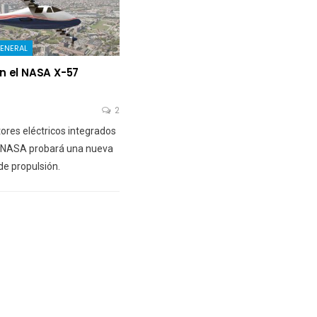
ENERAL
n el NASA X-57
2
res eléctricos integrados
la NASA probará una nueva
de propulsión.