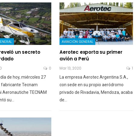
ENERAL
AVIACIÓN GENERAL
eveló un secreto
Aerotec exporta su primer
rdado
avión a Perú
0
0
Mar 13, 2020
1
día de hoy, miércoles 27
La empresa Aerotec Argentina S.A.,
l fabricante Tecnam
con sede en su propio aeródromo
ni Aeronautiche TECNAM
privado de Rivadavia, Mendoza, acaba
ntó su…
de…