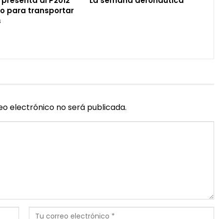
presenta al P2012
La semana aeronáutica
o para transportar
s
eo electrónico no será publicada.