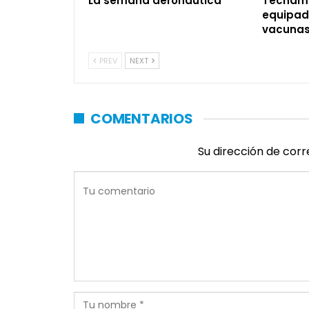
La semana aeronáutica
Tecnam 
equipad
vacuna
PREV
NEXT
COMENTARIOS
Su dirección de corr