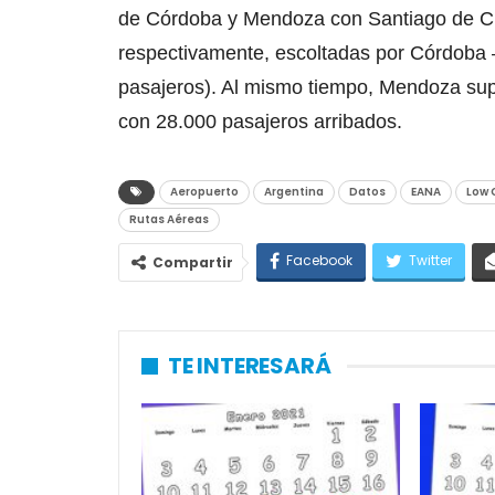
de Córdoba y Mendoza con Santiago de Chi
respectivamente, escoltadas por Córdoba 
pasajeros). Al mismo tiempo, Mendoza supe
con 28.000 pasajeros arribados.
Aeropuerto
Argentina
Datos
EANA
Low 
Rutas Aéreas
Facebook
Twitter
Compartir
TE INTERESARÁ