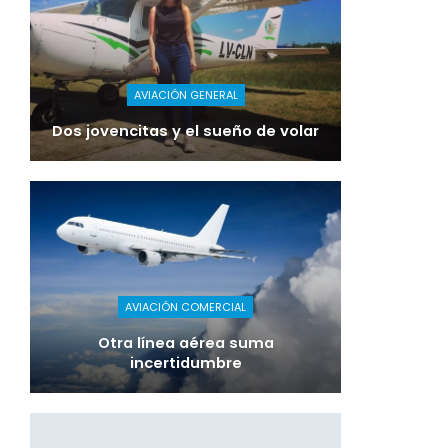
AVIACIÓN GENERAL
Dos jovencitas y el sueño de volar
AVIACIÓN COMERCIAL
Otra línea aérea suma
incertidumbre