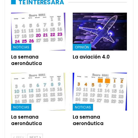
TE INTERESARÁ
NOTICIAS
OPINIÓN
La semana
La aviación 4.0
aeronáutica
NOTICIAS
NOTICIAS
La semana
La semana
aeronáutica
aeronáutica
PREV
NEXT