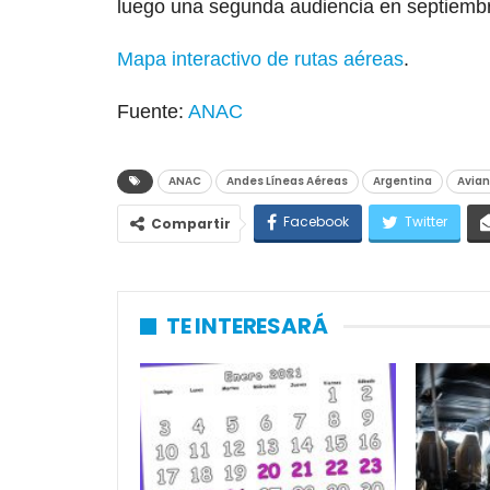
luego una segunda audiencia en septiembre
Mapa interactivo de rutas aéreas
.
Fuente:
ANAC
ANAC
Andes Líneas Aéreas
Argentina
Avia
Facebook
Twitter
Compartir
TE INTERESARÁ