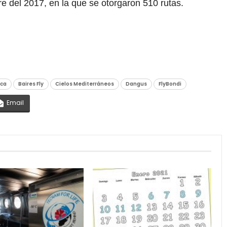
 del 2017, en la que se otorgaron 510 rutas.
nca
Baires Fly
Cielos Mediterráneos
Dangus
FlyBondi
Email