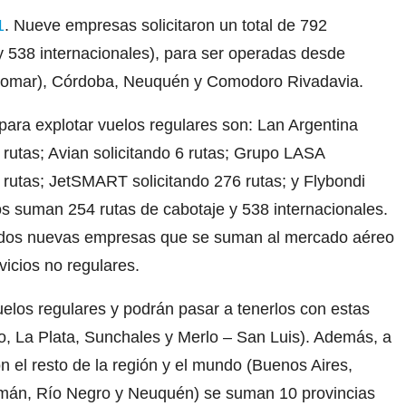
1
. Nueve empresas solicitaron un total de 792
y 538 internacionales), para ser operadas desde
alomar), Córdoba, Neuquén y Comodoro Rivadavia.
ara explotar vuelos regulares son: Lan Argentina
 5 rutas; Avian solicitando 6 rutas; Grupo LASA
9 rutas; JetSMART solicitando 276 rutas; y Flybondi
dos suman 254 rutas de cabotaje y 538 internacionales.
 dos nuevas empresas que se suman al mercado aéreo
vicios no regulares.
elos regulares y podrán pasar a tenerlos con estas
co, La Plata, Sunchales y Merlo – San Luis). Además, a
n el resto de la región y el mundo (Buenos Aires,
mán, Río Negro y Neuquén) se suman 10 provincias