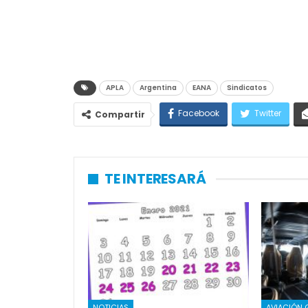
APLA
Argentina
EANA
Sindicatos
Facebook
Twitter
Compartir
TE INTERESARÁ
NOTICIAS
AVIACIÓN 