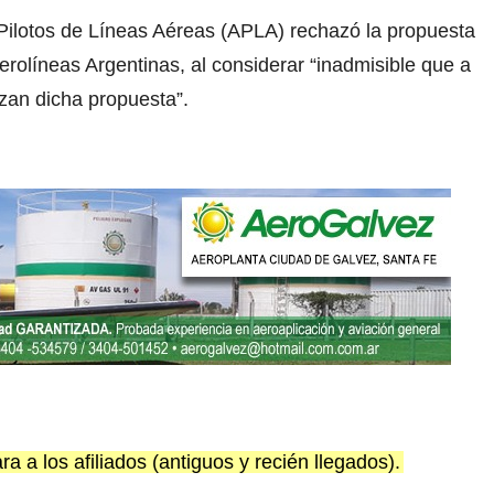
 Pilotos de Líneas Aéreas (APLA) rechazó la propuesta
rolíneas Argentinas, al considerar “inadmisible que a
izan dicha propuesta”.
a a los afiliados (antiguos y recién llegados).