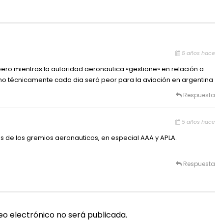
5 años hace
pero mientras la autoridad aeronautica «gestione» en relación a
 no técnicamente cada dia será peor para la aviación en argentina
Respuesta
5 años hace
s de los gremios aeronauticos, en especial AAA y APLA.
Respuesta
eo electrónico no será publicada.