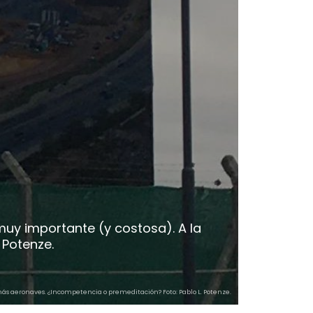
muy importante (y costosa). A la
 Potenze.
ás aeronaves. ¿Incompetencia o premeditación? Foto: Pablo L. Potenze.