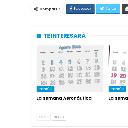
Facebook
Twitter
Compartir
TE INTERESARÁ
OPINIÓN
OPINIÓN
La semana Aeronáutica
La sema
PREV
NEXT