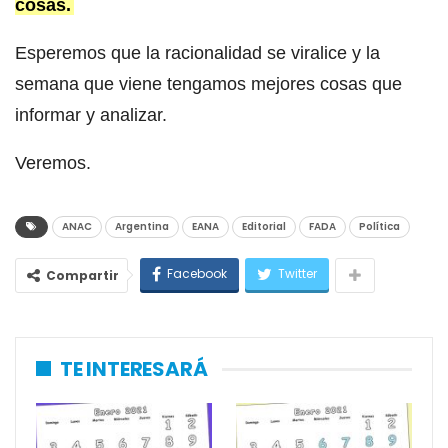
cosas.
Esperemos que la racionalidad se viralice y la
semana que viene tengamos mejores cosas que
informar y analizar.
Veremos.
ANAC
Argentina
EANA
Editorial
FADA
Política
Facebook
Twitter
Compartir
TE INTERESARÁ