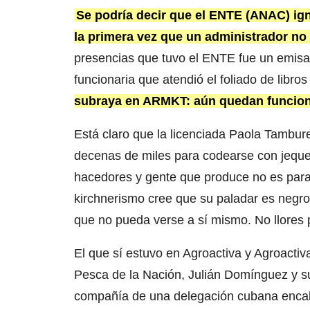
Se podría decir que el ENTE (ANAC) igno
la primera vez que un administrador no
presencias que tuvo el ENTE fue un emisar
funcionaria que atendió el foliado de libros
subraya en ARMKT: aún quedan funcion
Está claro que la licenciada Paola Tamburell
decenas de miles para codearse con jeque
hacedores y gente que produce no es para 
kirchnerismo cree que su paladar es negro
que no pueda verse a sí mismo. No llores 
El que sí estuvo en Agroactiva y Agroactiva
Pesca de la Nación, Julián Domínguez y su 
compañía de una delegación cubana encab