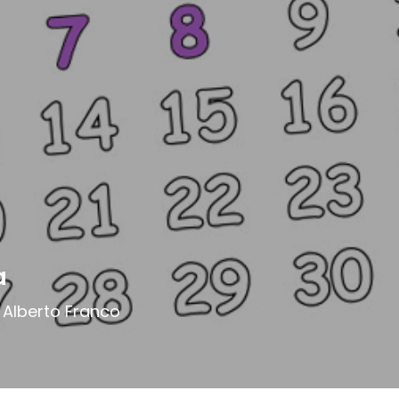
a
is Alberto Franco