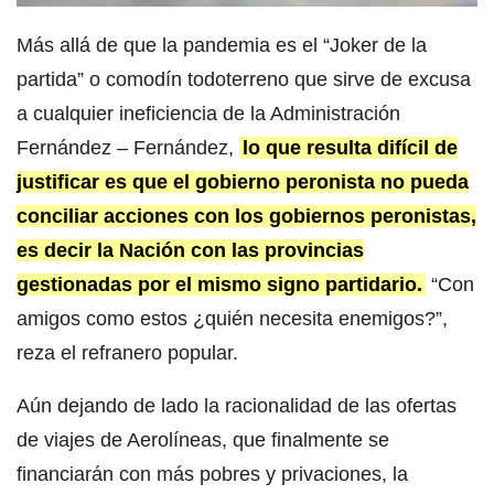
Más allá de que la pandemia es el “Joker de la
partida” o comodín todoterreno que sirve de excusa
a cualquier ineficiencia de la Administración
Fernández – Fernández,
lo que resulta difícil de
justificar es que el gobierno peronista no pueda
conciliar acciones con los gobiernos peronistas,
es decir la Nación con las provincias
gestionadas por el mismo signo partidario.
“Con
amigos como estos ¿quién necesita enemigos?”,
reza el refranero popular.
Aún dejando de lado la racionalidad de las ofertas
de viajes de Aerolíneas, que finalmente se
financiarán con más pobres y privaciones, la