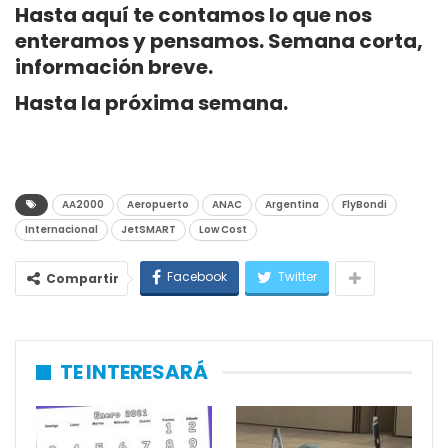
Hasta aquí te contamos lo que nos
enteramos y pensamos. Semana corta,
información breve.
Hasta la próxima semana.
AA2000
Aeropuerto
ANAC
Argentina
FlyBondi
Internacional
JetSMART
Low Cost
Facebook
Twitter
Compartir
TE INTERESARÁ