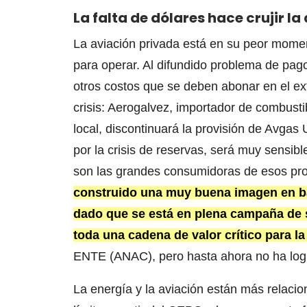
La falta de dólares hace crujir l
La aviación privada está en su peor momen
para operar. Al difundido problema de pag
otros costos que se deben abonar en el ext
crisis: Aerogalvez, importador de combust
local, discontinuará la provisión de Avga
por la crisis de reservas, será muy sensibl
son las grandes consumidoras de esos prod
construido una muy buena imagen en ba
dado que se está en plena campaña de s
toda una cadena de valor crítico para la
ENTE (ANAC), pero hasta ahora no ha log
La energía y la aviación están más relacio