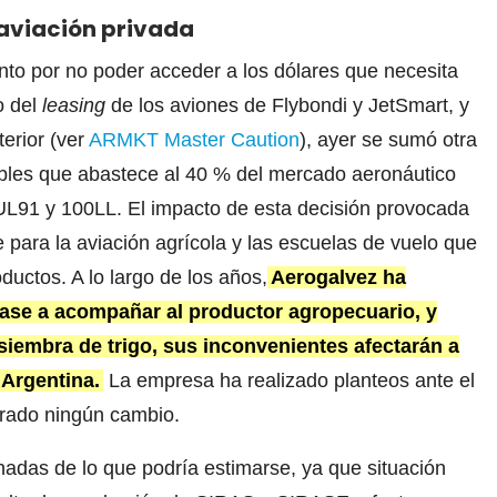
a aviación privada
to por no poder acceder a los dólares que necesita
o del
leasing
de los aviones de Flybondi y JetSmart, y
erior (ver
ARMKT Master Caution
), ayer se sumó otra
ibles que abastece al 40 % del mercado aeronáutico
s UL91 y 100LL. El impacto de esta decisión provocada
e para la aviación agrícola y las escuelas de vuelo que
uctos. A lo largo de los años,
Aerogalvez ha
se a acompañar al productor agropecuario, y
iembra de trigo, sus inconvenientes afectarán a
 Argentina.
La empresa ha realizado planteos ante el
rado ningún cambio.
nadas de lo que podría estimarse, ya que situación