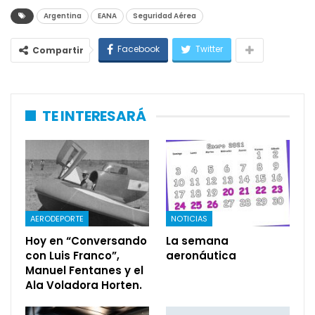
Argentina
EANA
Seguridad Aérea
Facebook
Twitter
Compartir
TE INTERESARÁ
AERODEPORTE
NOTICIAS
Hoy en “Conversando
La semana
con Luis Franco”,
aeronáutica
Manuel Fentanes y el
Ala Voladora Horten.