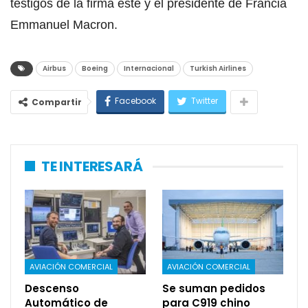
testigos de la firma este y el presidente de Francia
Emmanuel Macron.
Airbus
Boeing
Internacional
Turkish Airlines
Facebook
Twitter
Compartir
TE INTERESARÁ
AVIACIÓN COMERCIAL
AVIACIÓN COMERCIAL
Descenso
Se suman pedidos
Automático de
para C919 chino