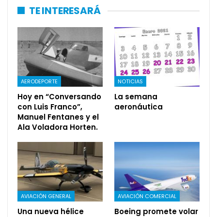
TE INTERESARÁ
AERODEPORTE
NOTICIAS
Hoy en “Conversando
La semana
con Luis Franco”,
aeronáutica
Manuel Fentanes y el
Ala Voladora Horten.
AVIACIÓN GENERAL
AVIACIÓN COMERCIAL
Una nueva hélice
Boeing promete volar