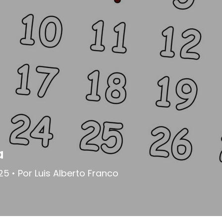
a
5 • Por Luis Alberto Franco