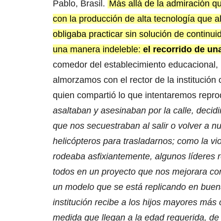
Pablo, Brasil.
Más allá de la admiración que
con la producción de alta tecnología que a
obligaba practicar sin solución de contin
una manera indeleble:
el recorrido de un
comedor del establecimiento educacional, 
almorzamos con el rector de la institución
quien compartió lo que intentaremos repro
asaltaban y asesinaban por la calle, decid
que nos secuestraban al salir o volver a n
helicópteros para trasladarnos; como la vio
rodeaba asfixiantemente, algunos líderes r
todos en un proyecto que nos mejorara co
un modelo que se está replicando en buena 
institución recibe a los hijos mayores má
medida que llegan a la edad requerida, de