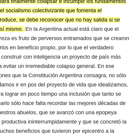
ara finalmente colapsar e incumplir los fundamentos
l socialismo colectivizante que fomenta el
produce, se debe reconocer que no hay salida si se
 sí mismo.
En la Argentina actual está claro que el
eza es fruto de perversos entramados que se crearon
zarlos en beneficio propio, por lo que el verdadero
 construir con inteligencia un proyecto de país más
ra evitar un irremediable colapso general. En ese
ciones que la Constitución Argentina consagra, no sólo
amos ir en pos del proyecto de vida que idealizamos,
ra lograr en poco tiempo una inclusión que tanto se
arlo sólo hace falta recordar las mejores décadas de
nuestros abuelos, que se avanzó con una epopeya
a productiva ininterrumpidamente y que se concretó la
uchos beneficios que tuvieron por epicentro a la