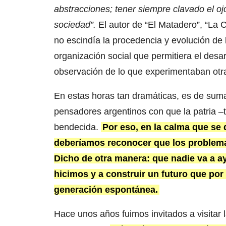
abstracciones; tener siempre clavado el ojo
sociedad”.
El autor de “El Matadero”, “La C
no escindía la procedencia y evolución de 
organización social que permitiera el desa
observación de lo que experimentaban otr
En estas horas tan dramáticas, es de suma
pensadores argentinos con que la patria –
bendecida.
Por eso, en la calma que se 
deberíamos reconocer que los problemas
Dicho de otra manera: que nadie va a a
hicimos y a construir un futuro que por
generación espontánea.
Hace unos años fuimos invitados a visit