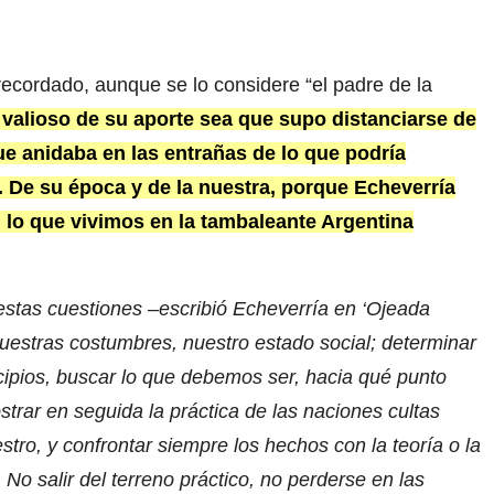
ecordado, aunque se lo considere “el padre de la
 valioso de su aporte sea que supo distanciarse de
que anidaba en las entrañas de lo que podría
.
De su época y de la nuestra, porque Echeverría
 lo que vivimos en la tambaleante Argentina
 estas cuestiones –escribió Echeverría en ‘Ojeada
nuestras costumbres, nuestro estado social; determinar
cipios, buscar lo que debemos ser, hacia qué punto
ar en seguida la práctica de las naciones cultas
tro, y confrontar siempre los hechos con la teoría o la
No salir del terreno práctico, no perderse en las