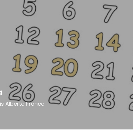
a
uis Alberto Franco