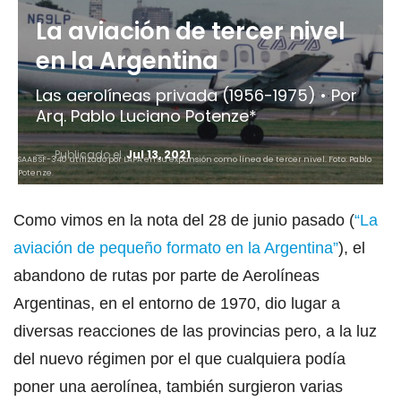
La aviación de tercer nivel
en la Argentina
Las aerolíneas privada (1956-1975) • Por
Arq. Pablo Luciano Potenze*
Publicado el
Jul 13, 2021
SAAB SF-340 utilizado por LAPA en su expansión como línea de tercer nivel. Foto: Pablo
Potenze.
Como vimos en la nota del 28 de junio pasado (
“La
aviación de pequeño formato en la Argentina”
), el
abandono de rutas por parte de Aerolíneas
Argentinas, en el entorno de 1970, dio lugar a
diversas reacciones de las provincias pero, a la luz
del nuevo régimen por el que cualquiera podía
poner una aerolínea, también surgieron varias