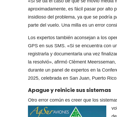
«Si se da el caso de que se movió media m
aproximadamente, es fácil pasar por alto 
insidioso del problema, ya que se podría p
parte del vuelo. Una milla es un error con
Los expertos también aconsejan a los oper
GPS en sus SMS. «Si se encuentra con un
registrarla y documentarla una vez finaliz
la resolvió», afirmó Clèment Meersseman, 
durante un panel de expertos en la Confe
2025, celebrada en San Juan, Puerto Rico
Apague y reinicie sus sistemas
Otro error común es creer que los sistema
vo
de