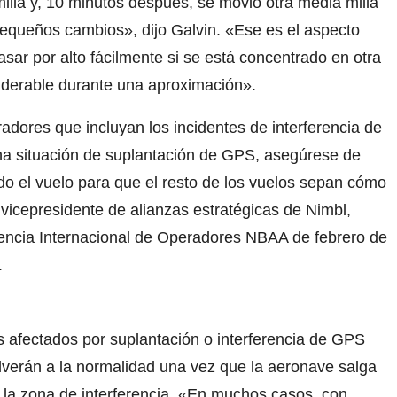
illa y, 10 minutos después, se movió otra media milla
pequeños cambios», dijo Galvin. «Ese es el aspecto
asar por alto fácilmente si se está concentrado en otra
siderable durante una aproximación».
adores que incluyan los incidentes de interferencia de
a situación de suplantación de GPS, asegúrese de
ado el vuelo para que el resto de los vuelos sepan cómo
vicepresidente de alianzas estratégicas de Nimbl,
rencia Internacional de Operadores NBAA de febrero de
.
s afectados por suplantación o interferencia de GPS
lverán a la normalidad una vez que la aeronave
salga
 la zona de interferencia. «En muchos casos, con