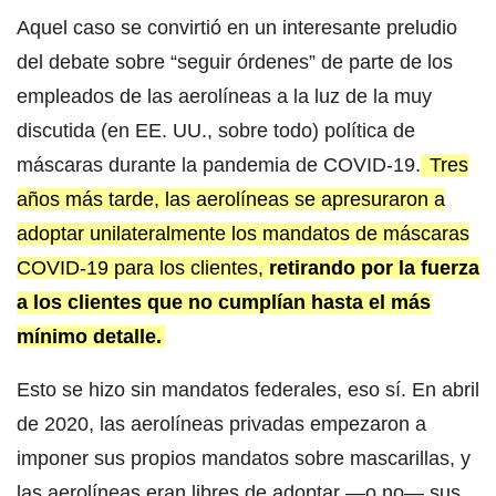
Aquel caso se convirtió en un interesante preludio
del debate sobre “seguir órdenes” de parte de los
empleados de las aerolíneas a la luz de la muy
discutida (en EE. UU., sobre todo) política de
máscaras durante la pandemia de COVID-19.
Tres
años más tarde, las aerolíneas se apresuraron a
adoptar unilateralmente los mandatos de máscaras
COVID-19 para los clientes,
retirando por la fuerza
a los clientes que no cumplían hasta el más
mínimo detalle.
Esto se hizo sin mandatos federales, eso sí. En abril
de 2020, las aerolíneas privadas empezaron a
imponer sus propios mandatos sobre mascarillas, y
las aerolíneas eran libres de adoptar —o no— sus