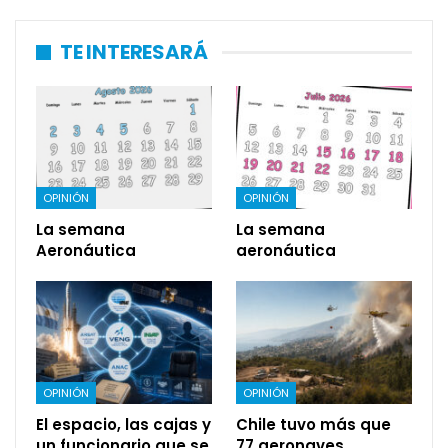
TE INTERESARÁ
OPINIÓN
OPINIÓN
La semana
La semana
Aeronáutica
aeronáutica
OPINIÓN
OPINIÓN
El espacio, las cajas y
Chile tuvo más que
un funcionario que se
77 aeronaves