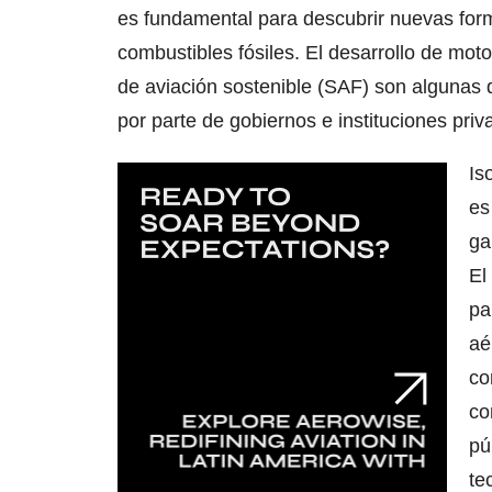
es fundamental para descubrir nuevas for
combustibles fósiles. El desarrollo de mot
de aviación sostenible (SAF) son algunas 
por parte de gobiernos e instituciones priv
Is
es
ga
El
pa
aé
co
co
pú
te