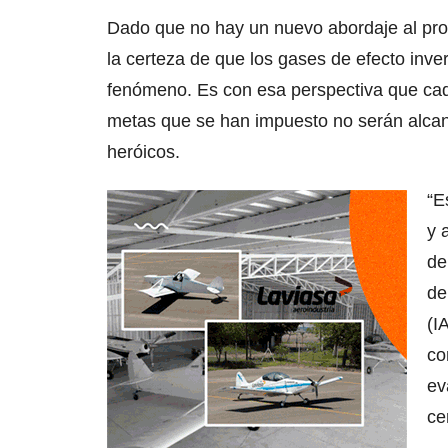
Dado que no hay un nuevo abordaje al pro
la certeza de que los gases de efecto inver
fenómeno. Es con esa perspectiva que cad
metas que se han impuesto no serán alcan
heróicos.
“E
y 
de
de
(I
co
ev
ce