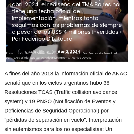
abril 2024, el rediseño del TMA Baires no
tiene una fecha oficial de
implementación, mientras tanto
seguimos con los problemas de siempre
a pesar de los US$ 4 millones invertidos •
Por Federico D´Latoure
Última modificación
Abr 2, 2024
Presentación del TMA Baires. Aeropuerto Internacional San Fernando. Parada al
centro, Gabriela Logatto; parado a su derecha, Rodrigo Devesa.
A fines del año 2018 la información oficial de ANAC
señaló que en los cielos argentinos hubo 38
Resoluciones TCAS (Traffic collision avoidance
system) y 19 PNSO (Notificación de Eventos y
Deficiencias de Seguridad Operacional) por
“pérdidas de separación en vuelo”. Interpretación
sin eufemismos para los no especialistas: Un