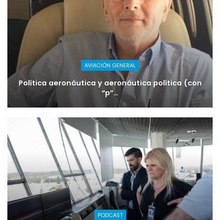
AVIACIÓN GENERAL
Política aeronáutica y aeronáutica política (con
“p”…
PODCAST