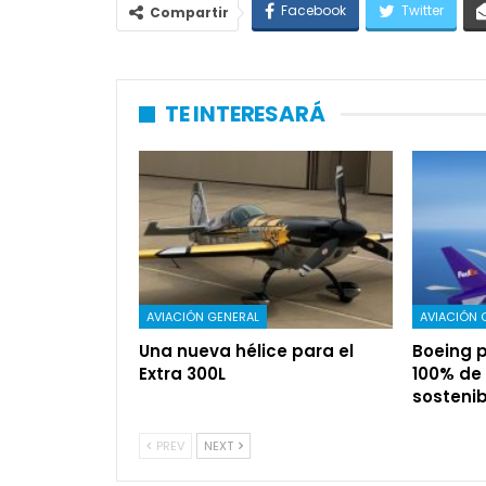
Facebook
Twitter
Compartir
TE INTERESARÁ
AVIACIÓN GENERAL
AVIACIÓN 
Una nueva hélice para el
Boeing p
Extra 300L
100% de
sostenib
PREV
NEXT