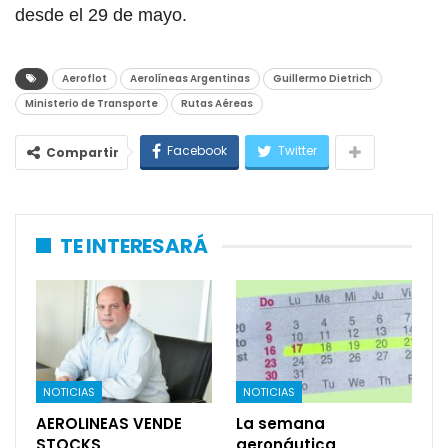
desde el 29 de mayo.
Aeroflot
Aerolíneas Argentinas
Guillermo Dietrich
Ministerio de Transporte
Rutas Aéreas
Facebook
Twitter
Compartir
TE INTERESARÁ
NOTICIAS
NOTICIAS
AEROLINEAS VENDE
La semana
STOCKS
aeronáutica