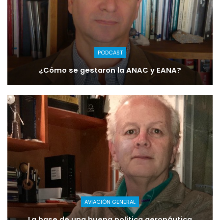
PODCAST
¿Cómo se gestaron la ANAC y EANA?
AVIACIÓN GENERAL
La base de una buena política aeronáutica