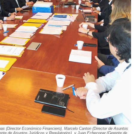
inas (Director Económico Financiero), Marcelo Canton (Director de Asuntos
rente de Asuntos Jurídicos y Regulatorios), y Juan Echecopar (Gerente de