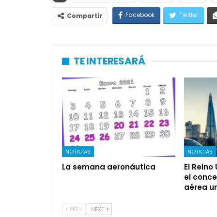
Facebook
Twitter
Compartir
TE INTERESARÁ
NOTICIAS
NOTICIAS
La semana aeronáutica
El Reino
el conce
aérea u
PREV
NEXT