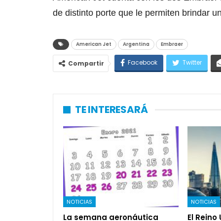
de distinto porte que le permiten brindar u
American Jet
Argentina
Embraer
Facebook
Twitter
Compartir
TE INTERESARÁ
NOTICIAS
NOTICIAS
La semana aeronáutica
El Reino