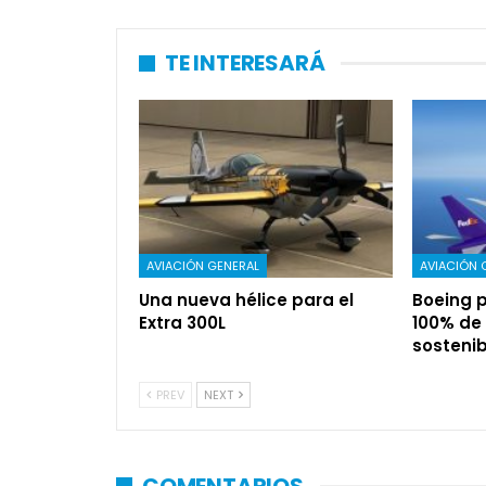
TE INTERESARÁ
AVIACIÓN GENERAL
AVIACIÓN 
Una nueva hélice para el
Boeing p
Extra 300L
100% de
sostenib
PREV
NEXT
COMENTARIOS