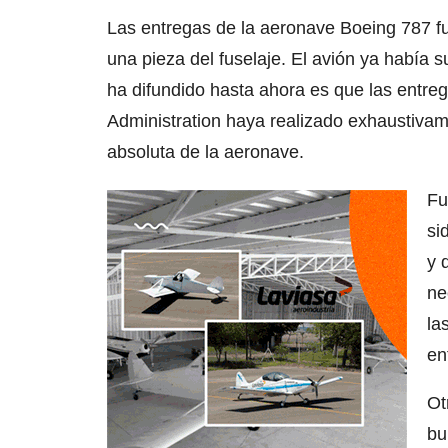
Las entregas de la aeronave Boeing 787 fu
una pieza del fuselaje. El avión ya había 
ha difundido hasta ahora es que las entre
Administration haya realizado exhaustivam
absoluta de la aeronave.
Fu
si
y 
ne
la
en
Ot
bu