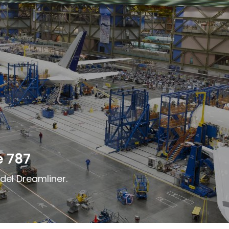
e 787
del Dreamliner.