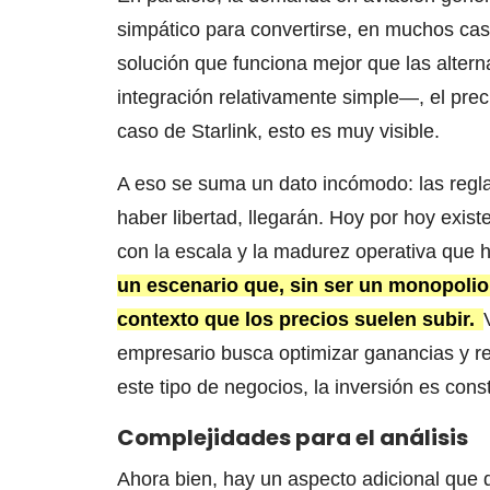
simpático para convertirse, en muchos ca
solución que funciona mejor que las altern
integración relativamente simple—, el prec
caso de Starlink, esto es muy visible.
A eso se suma un dato incómodo: las regla
haber libertad, llegarán. Hoy por hoy exi
con la escala y la madurez operativa que 
un escenario que, sin ser un monopolio
contexto que los precios suelen subir.
empresario busca optimizar ganancias y rec
este tipo de negocios, la inversión es con
Complejidades para el análisis
Ahora bien, hay un aspecto adicional que di