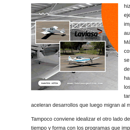
hi
ej
im
au
Má
co
se
de
ha
lo
ta
aceleran desarrollos que luego migran al m
Tampoco conviene idealizar el otro lado d
tiempo y forma con los programas que imp