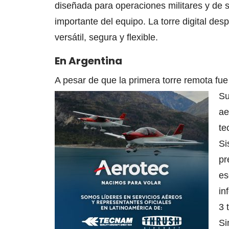
diseñada para operaciones militares y de 
importante del equipo. La torre digital de
versátil, segura y flexible.
En Argentina
A pesar de que la primera torre remota fu
Su
ae
te
Si
pr
es
in
3 
Si