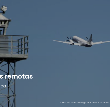
es remotas
ica.
La familia de torres digitales r-TWR ha sido 