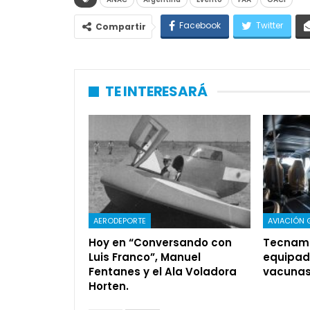
Facebook
Twitter
Compartir
TE INTERESARÁ
AERODEPORTE
AVIACIÓN 
Hoy en “Conversando con
Tecnam 
Luis Franco”, Manuel
equipad
Fentanes y el Ala Voladora
vacuna
Horten.