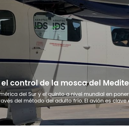
el control de la mosca del Medit
América del Sur y el quinto a nivel mundial en pon
ravés del método del adulto frío. El avión es clave 