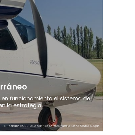
erráneo
er en funcionamiento el sistema de
en la estrategia.
El Tecnam P2006T que certificó Aerotec para la lucha contra plagas.