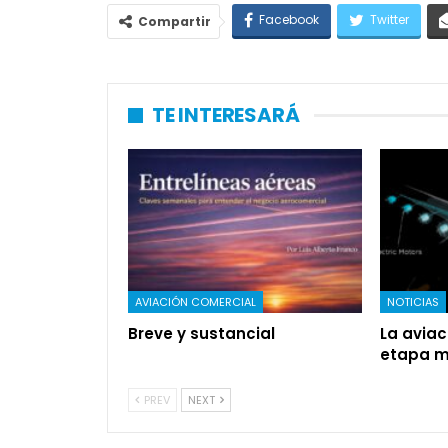
Facebook
Twitter
Compartir
TE INTERESARÁ
AVIACIÓN COMERCIAL
NOTICIAS
Breve y sustancial
La aviac
etapa má
PREV
NEXT