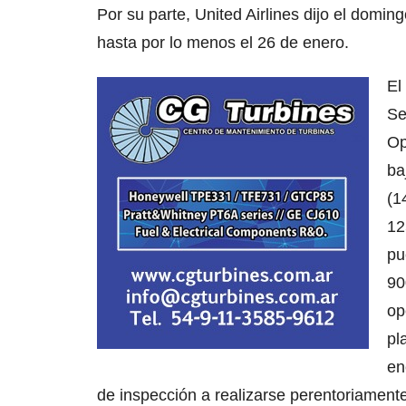
Por su parte, United Airlines dijo el domi
hasta por lo menos el 26 de enero.
El
Se
Op
ba
(1
12
pu
90
op
pl
en
de inspección a realizarse perentoriament