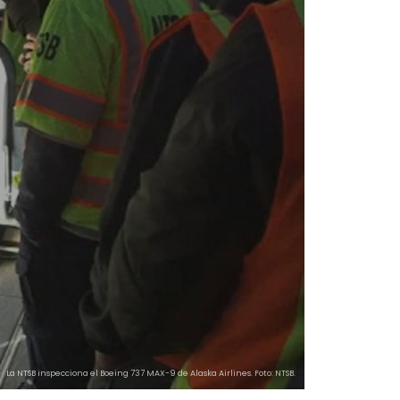
La NTSB inspecciona el Boeing 737 MAX-9 de Alaska Airlines. Foto: NTSB.