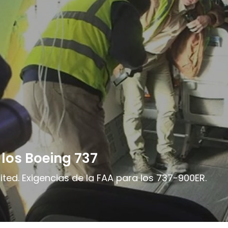
los Boeing 737
ited. Exigencias de la FAA para los 737-900ER.