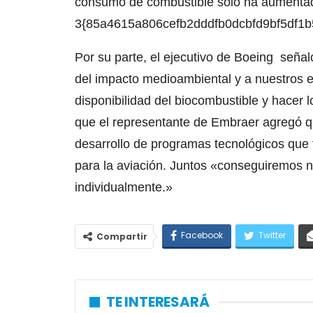
consumo de combustible solo ha aumenta
3{85a4615a806cefb2dddfb0dcbfd9bf5df1b5
Por su parte, el ejecutivo de Boeing señal
del impacto medioambiental y a nuestros e
disponibilidad del biocombustible y hacer 
que el representante de Embraer agregó 
desarrollo de programas tecnológicos que f
para la aviación. Juntos «conseguiremos n
individualmente.»
Facebook
Twitter
Compartir
TE INTERESARÁ