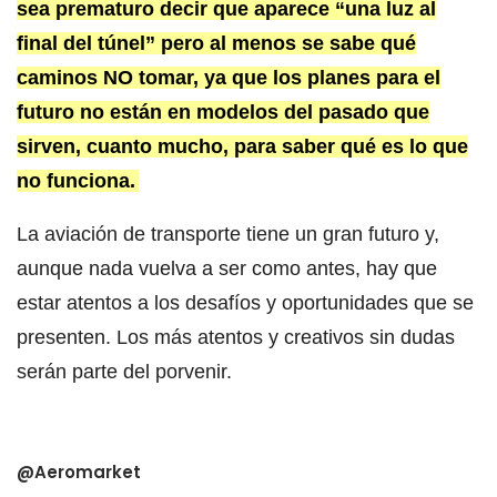
sea prematuro decir que aparece “una luz al
final del túnel” pero al menos se sabe qué
caminos NO tomar, ya que los planes para el
futuro no están en modelos del pasado que
sirven, cuanto mucho, para saber qué es lo que
no funciona.
La aviación de transporte tiene un gran futuro y,
aunque nada vuelva a ser como antes, hay que
estar atentos a los desafíos y oportunidades que se
presenten. Los más atentos y creativos sin dudas
serán parte del porvenir.
@Aeromarket