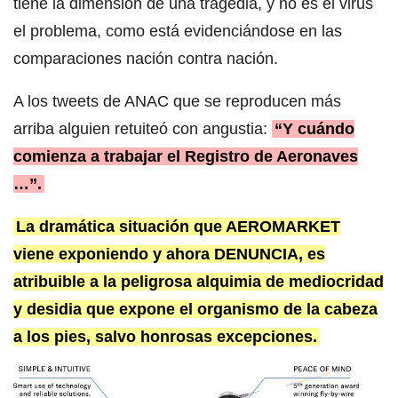
tiene la dimensión de una tragedia, y no es el virus
el problema, como está evidenciándose en las
comparaciones nación contra nación.
A los tweets de ANAC que se reproducen más
arriba alguien retuiteó con angustia:
“Y cuándo
comienza a trabajar el Registro de Aeronaves
…”.
La dramática situación que AEROMARKET
viene exponiendo y ahora DENUNCIA, es
atribuible a la peligrosa alquimia de mediocridad
y desidia que expone el organismo de la cabeza
a los pies, salvo honrosas excepciones.