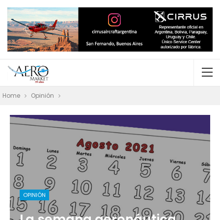
Home
Opinión
OPINIÓN
La semana aeronáutica