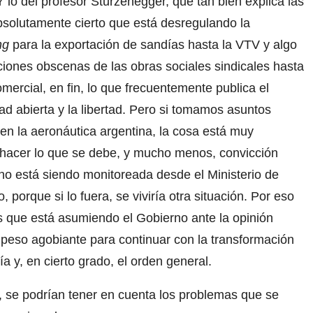
 lo del profesor Sturzenegger, que tan bien explica las
absolutamente cierto que está desregulando la
ng
para la exportación de sandías hasta la VTV y algo
aciones obscenas de las obras sociales sindicales hasta
omercial, en fin, lo que frecuentemente publica el
 abierta y la libertad. Pero si tomamos asuntos
en la aeronáutica argentina, la cosa está muy
hacer lo que se debe, y mucho menos, convicción
il no está siendo monitoreada desde el Ministerio de
porque si lo fuera, se viviría otra situación. Por eso
s que está asumiendo el Gobierno ante la opinión
 peso agobiante para continuar con la transformación
a y, en cierto grado, el orden general.
n, se podrían tener en cuenta los problemas que se