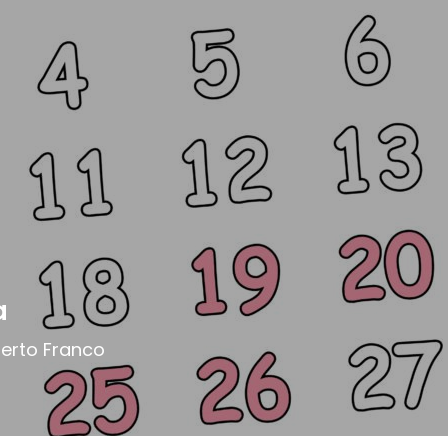
a
lberto Franco