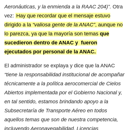
Aeronáuticas, y la enmienda a la RAAC 204)”.
Otra
vez:
Hay que recordar que el mensaje estuvo
dirigido a la
“valiosa gente de la ANAC”
, aunque no
lo parezca, ya que la mayoría son temas
que
sucedieron
dentro de ANAC y fueron
ejecutados por personal de la ANAC.
El administrador se explaya y dice que la ANAC
“tiene la responsabilidad institucional de acompañar
técnicamente a la política aerocomercial de Cielos
Abiertos implementada por el Gobierno Nacional y,
en tal sentido, estamos brindando apoyo a la
Subsecretaría de Transporte Aéreo en todos
aquellos temas que son de nuestra competencia,
incluyendo Aeronavegabilidad, Licencias