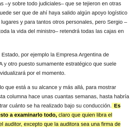
 –y sobre todo judiciales– que se tejieron en otras
ede ser que de ahí haya salido algún apoyo logístico
lugares y para tantos otros personales, pero Sergio –
toda la vida del ministro– retendrá todas las cajas en
el Estado, por ejemplo la Empresa Argentina de
 y otro puesto sumamente estratégico que suele
vidualizará por el momento.
o que está a su alcance y más allá, para mostrar
esta columna hace unas cuantas semanas, hasta habría
trar cuánto se ha realizado bajo su conducción.
Es
sto a examinarlo todo,
claro que quien libra el
el auditor, excepto que la auditora sea una firma de