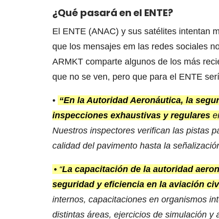
¿Qué pasará en el ENTE?
El ENTE (ANAC) y sus satélites intentan m
que los mensajes em las redes sociales n
ARMKT comparte algunos de los más recie
que no se ven, pero que para el ENTE serí
•
“En la Autoridad Aeronáutica, la segur
inspecciones exhaustivas y regulares
en
Nuestros inspectores verifican las pistas 
calidad del pavimento hasta la señalización
• “
La capacitación de la autoridad aeron
seguridad y eficiencia en la aviación civ
internos, capacitaciones en organismos in
distintas áreas, ejercicios de simulación y