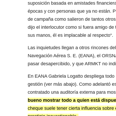
suposición basada en amistades financieras
épocas y con personas que ya no están. Pu
de campaña como salieron de tantos otros 
dijo el interlocutor como si fuera amigo de 
sus manos, él es implacable al respecto“.
Las inquietudes llegan a otros rincones d
Navegación Aérea S. E. (EANA), el ORSNA
pasar desapercibido, y que ARMKT no indi
En EANA Gabriela Logatto despliega todo l
gestión (ver más abajo). Como adelantó 
contratado una auditoría externa para mos
bueno mostrar todo a quien está dispue
cheque suele tener cierta influencia sobre 