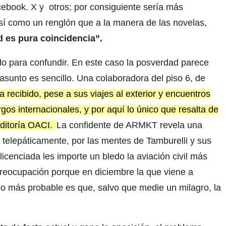
ebook. X y otros; por consiguiente sería más
 así como un renglón que a la manera de las novelas,
d es pura coincidencia”.
do para confundir. En este caso la posverdad parece
l asunto es sencillo. Una colaboradora del piso 6, de
a recibido, pese a sus viajes al exterior y encuentros
os internacionales, y por aquí lo único que resalta de
Auditoría OACI.
La confidente de ARMKT revela una
i telepáticamente, por las mentes de Tamburelli y sus
icenciada les importe un bledo la aviación civil más
preocupación porque en diciembre la que viene a
 lo más probable es que, salvo que medie un milagro, la