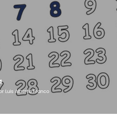
a
or Luis Alberto Franco