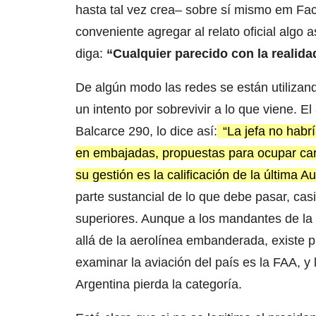
hasta tal vez crea– sobre sí mismo em Fac
conveniente agregar al relato oficial algo
diga:
“Cualquier parecido con la realida
De algún modo las redes se están utilizan
un intento por sobrevivir a lo que viene. E
Balcarce 290, lo dice así:
“La jefa no habrí
en embajadas, propuestas para ocupar carg
su gestión es la calificación de la última 
parte sustancial de lo que debe pasar, cas
superiores. Aunque a los mandantes de la l
allá de la aerolínea embanderada, existe 
examinar la aviación del país es la FAA, y
Argentina pierda la categoría.