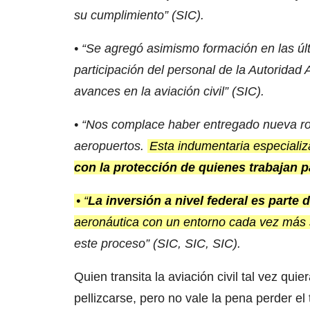
su cumplimiento” (SIC).
• “Se agregó asimismo formación en las últ
participación del personal de la Autoridad
avances en la aviación civil” (SIC).
• “Nos complace haber entregado nueva rop
aeropuertos.
Esta indumentaria especiali
con la protección de quienes trabajan pa
• “
La inversión a nivel federal es parte
aeronáutica con un entorno cada vez más 
este proceso” (
SIC, SIC, SIC).
Quien transita la aviación civil tal vez quie
pellizcarse, pero no vale la pena perder e