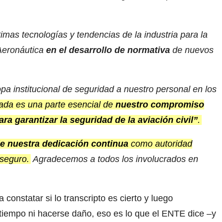
imas tecnologías y tendencias de la industria para la
 Aeronáutica
en el desarrollo de normativa
de nuevos
a institucional de seguridad a nuestro personal en los
zada es una parte esencial de
nuestro compromiso
ra garantizar la seguridad de la aviación civil”
.
 de nuestra dedicación continua
como autoridad
seguro.
Agradecemos a todos los involucrados en
ra constatar si lo transcripto es cierto y luego
l tiempo ni hacerse daño, eso es lo que el ENTE dice –y