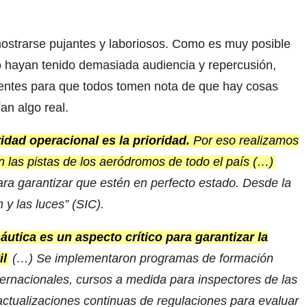
ostrarse pujantes y laboriosos. Como es muy posible
o hayan tenido demasiada audiencia y repercusión,
ntes para que todos tomen nota de que hay cosas
an algo real.
idad operacional es la prioridad.
Por eso realizamos
 las pistas de los aeródromos de todo el país (…)
para garantizar que estén en perfecto estado. Desde la
 y las luces” (SIC).
áutica es un aspecto crítico para garantizar la
il
(…) Se implementaron programas de formación
ternacionales, cursos a medida para inspectores de las
 actualizaciones continuas de regulaciones para evaluar