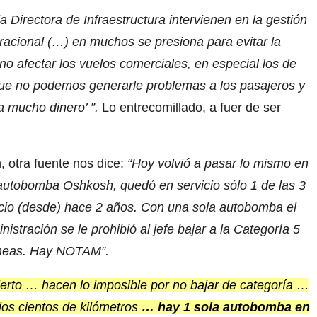
 Directora de Infraestructura intervienen en la gestión
racional (…) en muchos se presiona para evitar la
no afectar los vuelos comerciales, en especial los de
que no podemos generarle problemas a los pasajeros y
a mucho dinero’ ”.
Lo entrecomillado, a fuer de ser
, otra fuente nos dice:
“Hoy volvió a pasar lo mismo en
 autobomba Oshkosh, quedó en servicio sólo 1 de las 3
icio (desde) hace 2 años. Con una sola autobomba el
istración se le prohibió al jefe bajar a la Categoría 5
líneas. Hay NOTAM”.
ierto … hacen lo imposible por no bajar de categoría …
ios cientos de kilómetros
… hay 1 sola autobomba en