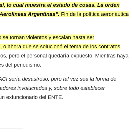
al, lo cual muestra el estado de cosas. La orden
 Aerolíneas Argentinas”.
Fin de la política aeronáutica
 se tornan violentos y escalan hasta ser
 o ahora que se solucionó el tema de los contratos
os, pero el personal quedaría expuesto. Mientras haya
es del periodismo.
ACI sería desastroso, pero tal vez sea la forma de
adores involucrados y, sobre todo establecer
o un exfuncionario del ENTE.
________