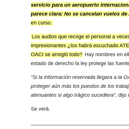
servicio para un aeropuerto internacion
parece clara: No se cancelan vuelos de
en curso.
Los audios que recoge el personal a veces
impresionantes ¿los habrá escuchado ATE,
OACI se arregló todo?
Hay nombres en ell
estado de derecho la ley protege las fuent
“Si la información reservada llegara a la O
proteger aún más los puestos de los trabaj
atenuantes si algo trágico sucediera”
, dij
Se verá.
__________________________________